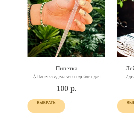
Пипетка
Ле
💧Пипетка идеально подойдёт для
Иде
экосистем в бутылках и небольших
р.
100
флорариумов (Миниджингл, Бьёрн,
Люкке) и точечного увлажнения.
ВЫБРАТЬ
ВЫ