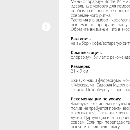
Мини-флорариум Bottle #4 – жи
идеальные условия для комфор
необычно и совсем не похоже 
современного ритма.
Растения (на выбор - кофе/асп
всю емкость, превратив вашу 
Обратите внимание, что в экос
Растения:
на выбор - кофе/аспарагус/фит
Комплектация:
флорариум, буклет с рекоменд
Размеры:
21 х 9 см
Вживую наши флорариумы можн
г. Москва, ул. Садовая Кудринск
г. Санкт-Петербург, ул. Горохов
Рекомендации по уходу:
Замкнутая экосистема в бутыл
полив не требуется практическ
открывается). Поставьте экоси
лучей. Циркуляция влаги прои
совсем. Если при перепадах те
выпустите лишнюю влагу.