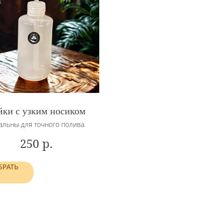
йки с узким носиком
альны для точного полива.
р.
250
БРАТЬ