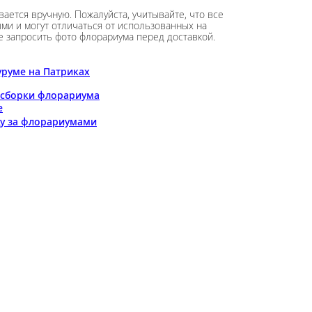
ается вручную. Пожалуйста, учитывайте, что все
и и могут отличаться от использованных на
е запросить фото флорариума перед доставкой.
руме на Патриках
 сборки флорариума
е
ду за флорариумами