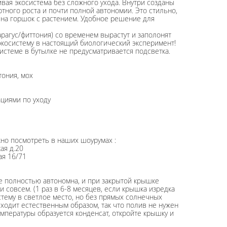
вая экосистема без сложного ухода. Внутри созданы
тного роста и почти полной автономии. Это стильно,
на горшок с растением. Удобное решение для
арагус/фиттония) со временем вырастут и заполонят
экосистему в настоящий биологический эксперимент!
истеме в бутылке не предусматривается подсветка.
тония, мох
ациями по уходу
о посмотреть в наших шоурумах :
ая д.20
ая 16/71
ке полностью автономна, и при закрытой крышке
и совсем. (1 раз в 6-8 месяцев, если крышка изредка
стему в светлое место, но без прямых солнечных
сходит естественным образом, так что полив не нужен
мпературы образуется конденсат, откройте крышку и