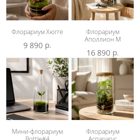
Флорариум Хюгге
Флорариум
Аполлион М
р.
9 890
р.
16 890
Брендирование
Мы готовы создать уникальный
флорариум под ваш бюджет
и предпочтения.
Мини-флорариум
Флорариум
Мы стремимся к индивидуальному
Bottle#4
Аспарагус