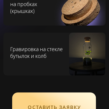
Контакты
8 800 101-99-57
Ежедневно с 9.00 до 23.00 мы на связи
Шоурумы работают
с 10.00 до 21.00 в будни
с 12.00 до 21.00 в выходные
info@npure.ru
г. Москва,
ул. Садовая-Кудринская д. 20
8 926 574-64-14
г. Санкт-Петербург,
ул. Гороховая д. 16/71
8 981 276-81-32