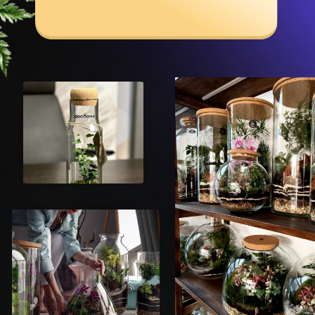
Работаем для вас!
Доставляем уникальные корпоративные
подарки в любой город России. Находим
оптимальное решение под каждый запрос.
Эко-сувениры во всевозможных
комбинациях станут отличными подарками
на Новый год, 23 февраля, 8 марта, дни
рождения, профессиональные праздники
и любые другие торжественные события.