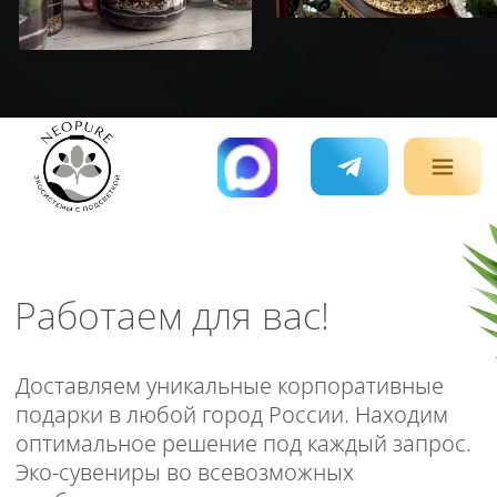
Отвечаем за высокое качество
продукции
Брендируем наборы в вашем
корпоративном стиле
Доставляем строго в оговоренные сроки
Разрабатываем идеальный вариант
подарков под ваш бюджет