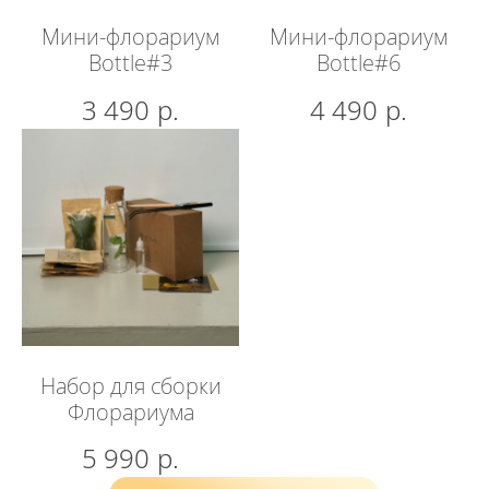
Мини-флорариум
Мини-флорариум
Bottle#3
Bottle#6
ОСТАВИТЬ ЗАЯВКУ
р.
р.
3 490
4 490
Любая из категорий может быть
собрана для различных получателей:
для коллег
для клиентов
для партнеров
Набор для сборки
для руководителей
Флорариума
для высших чинов
для коллекционера
р.
5 990
для врача
для учителя