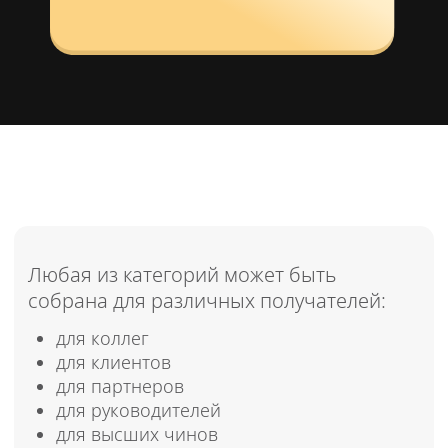
Реквизиты
ИП Посадков Кирилл Олегович
ИНН: 690140209648
ОГРНИП: 320695200028516
Юридический адрес: 170002,
Тверская область, г. Тверь, ул.
Склизкова, д. 6, кв. 27
E-mail: privacy@npure.ru
Регистрационный номер в
реестре операторов ПДн:
69-26-
022274
Приказ от 28.05.2026 года
Флорариумы с подсветкой
Политика конфиденциальности
МЫ ВКОНТАКТЕ