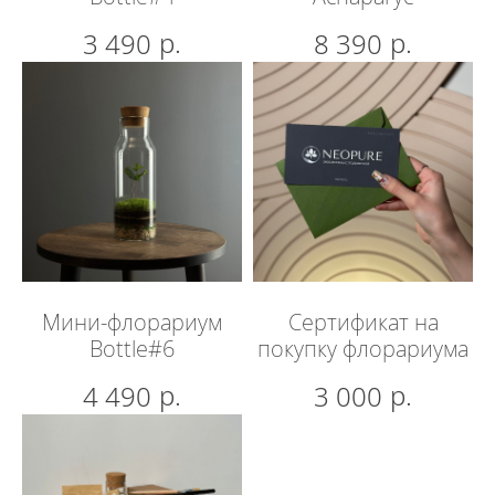
подходу к каждому заказу, учитывая
все пожелания наших клиентов.
р.
р.
3 490
8 390
Наше производство включает
множество вариантов форм колб
и бутылочек, растений
и наполнения.
Мы уверены, что сможем изготовить
для вас любой флорариум, какой вы
пожелаете.
Мини-флорариум
Сертификат на
Bottle#6
покупку флорариума
Нанесение логотипа
р.
р.
4 490
3 000
компании
на бутылки и колбы