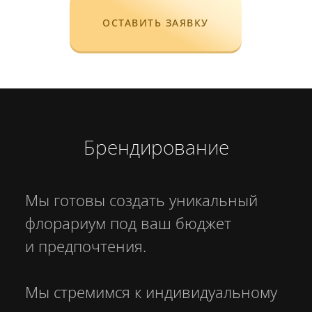
для строителей
для нефтяников
ОСТАВИТЬ ЗАЯВКУ
для военнослужащих
для друзей
для близких людей
для родителей
для жены
для мужа
для детей
а также по особым индивидуальным
запросам, с указанием конкретной
целевой аудитории, её специфики и
требований