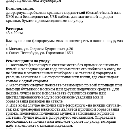
фикус пумила, мох леукобриум
Комплектация:
флорариум, пробковая крышка
с подсветкой
(белый тёплый или
NEO) или
без подсветки
, USB-кабель для магнитной зарядки
крышки, буклет с рекомендациями по уходу
Размеры:
43 х 20 см
Вживую наши флорариумы можно посмотреть в наших шоурумах
:
г. Москва, ул. Садовая Кудринская д.20
г. Санкт-Петербург, ул. Гороховая 16/71
Рекомендации по уходу:
1. Поставьте флорариум в светлое место без прямых солнечных
лучей. В холодное время года переместите его поближе к окну, но
не близко к отопительным приборам. Не ставьте флорариум в
угол, на закрытые с 3-х сторон полки или ниши, где свет падает
только с одной стороны.
2. Флорариум следует поливать равномерно по всей площади при
помощи бутылки с носиком или других подручных средств. Для
полива лучше всего использовать бутилированную или
дистиллированную воду во избежание увядания мха и
образования разводов на стекле.
3. Ни в коем случае не поливайте флорариум «на всякий случай»,
так как чрезмерная влажность является причиной образования
грибка, появления почвенных мушек и загнивания корневой
системы. Лучше полить флорариум с опозданием. Определить
необходимость полива вам поможет буклет по уходу, который
идёт в комплекте с каждым изделием.