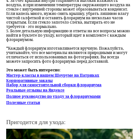
4. За счёт крышки внутри сохраняется высокая влажность
воздуха, и при изменении температуры окружающего воздуха на
стекле с внутренней стороны может образовываться конденсат.
Если капель много, нужно снять крышку, убрать лишнюю влагу
чистой салфеткой и оставить флорариум на несколько часов
открытым. Если стекло запотело слегка, вытирать его не
требуется - это нормально.
5. Более детальную информацию и ответы на все вопросы можно
найти в буклете по уходу, который идет в комплекте с каждым
флорариумом.
*Каждый флорариум изготавливается вручную. Пожалуйста,
учитывайте, что все материалы являются природными и могут
отличаться от использованных на фотографиях. Вы всегда
можете запросить фото флорариума перед доставкой.
Это может быть интересно:
Мастер-классы в нашем Шоуруме на Патриках
Корпоративные заказы
Набор для самостоятельной сборки флорариума
Реальные отзывы на Яндексе
Полное руководство по уходу за флорариумами
Полезные статьи
Пригодится для ухода: