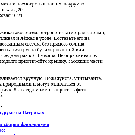
ожно посмотреть в наших шоурумах :
инская д.20
ховая 16/71
живая экосистема с тропическими растениями,
ливая и лёгкая в уходе. Поставьте его на
ассеянным светом, без прямого солнца.
росыхания грунта бутилированной или
среднем раз в 2–4 месяца. Не опрыскивайте.
надолго приоткройте крышку, засохшие части
вливается вручную. Пожалуйста, учитывайте,
я природными и могут отличаться от
фиях. Вы всегда можете запросить фото
й.
:
оуруме на Патриках
ой сборки флорариума
ксе