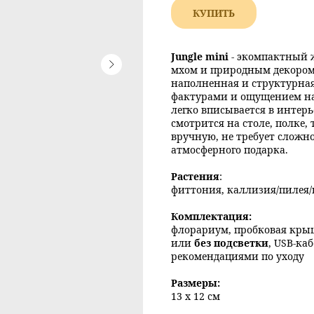
КУПИТЬ
Jungle mini
- экомпактный 
мхом и природным декором
наполненная и структурна
фактурами и ощущением на
легко вписывается в интерь
смотрится на столе, полке,
вручную, не требует сложно
атмосферного подарка.
Растения
:
фиттония, каллизия/пилея/
Комплектация:
флорариум, пробковая кр
или
без подсветки
, USB-ка
рекомендациями по уходу
Размеры:
13 х 12 см