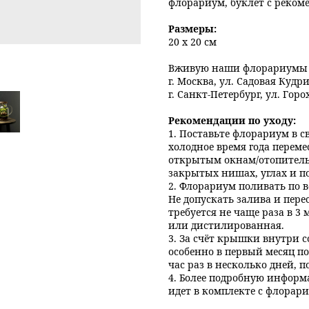
флорариум, буклет с реком
Размеры:
20 х 20 см
Вживую наши флорариумы м
г. Москва, ул. Садовая Кудр
г. Санкт-Петербург, ул. Горо
Рекомендации по уходу:
1. Поставьте флорариум в с
холодное время года переме
открытым окнам/отопитель
закрытых нишах, углах и по
2. Флорариум поливать по 
Не допускать залива и пер
требуется не чаще раза в 3
или дистилированная.
3. За счёт крышки внутри с
особенно в первый месяц п
час раз в несколько дней, 
4. Более подробную информ
идет в комплекте с флорар