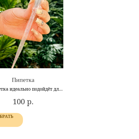
Пипетка
тка идеально подойдёт для
тем в бутылках и небольших
р.
100
иумов (Миниджингл, Бьёрн,
) и точечного увлажнения.
БРАТЬ