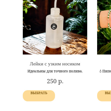
Лейки с узким носиком
Идеальны для точного полива.
💧Пипе
экосис
р.
250
флорар
Люкке
ВЫБРАТЬ
ВЫ