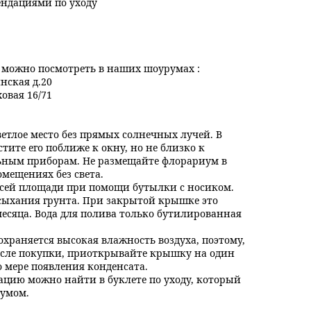
ендациями по уходу
ожно посмотреть в наших шоурумах :
инская д.20
ховая 16/71
ветлое место без прямых солнечных лучей. В
стите его поближе к окну, но не близко к
ным приборам. Не размещайте флорариум в
мещениях без света.
всей площади при помощи бутылки с носиком.
есыхания грунта. При закрытой крышке это
 месяца. Вода для полива только бутилированная
охраняется высокая влажность воздуха, поэтому,
осле покупки, приоткрывайте крышку на один
по мере появления конденсата.
ацию можно найти в буклете по уходу, который
иумом.